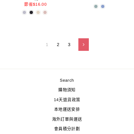
常
價
節省$16.00
價
價
格
格
1
2
3
下
一
個
Search
購物須知
14天退貨政策
本地運送安排
海外訂單與運送
會員積分計劃