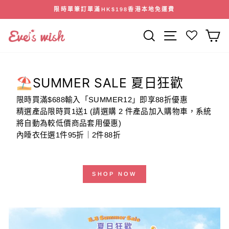
跳
限時單筆訂單滿HK$198香港本地免運費
到
暫
內
停
搜索
網站導航
容
幻
燈
片
⛱️SUMMER SALE 夏日狂歡
限時買滿$688輸入「SUMMER12」即享88折優惠
精選產品限時買1送1 (請選購 2 件產品加入購物車，系統
將自動為較低價商品套用優惠)
內睡衣任選1件95折｜2件88折
SHOP NOW