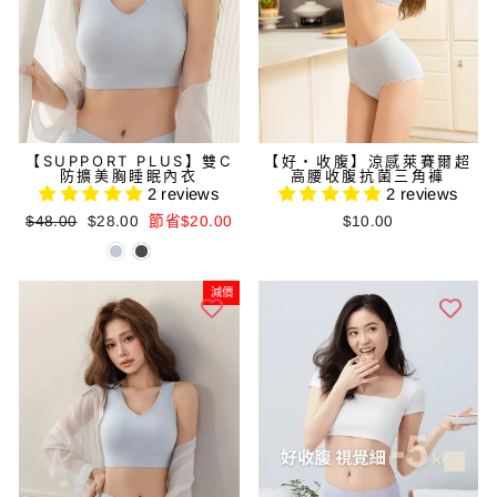
【SUPPORT PLUS】雙C
【好・收腹】涼感萊賽爾超
防擴美胸睡眠內衣
高腰收腹抗菌三角褲
2 reviews
2 reviews
正
減
$48.00
$28.00
節省$20.00
$10.00
常
價
價
價
格
格
減價