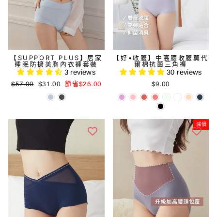
【SUPPORT PLUS】居家
【好•收腹】中高腰收腹莫代
睡眠防擴美胸內衣褲套裝
爾棉抗菌三角褲
3 reviews
30 reviews
正
減
$57.00
$31.00
節省$26.00
$9.00
常
價
價
價
格
格
減價