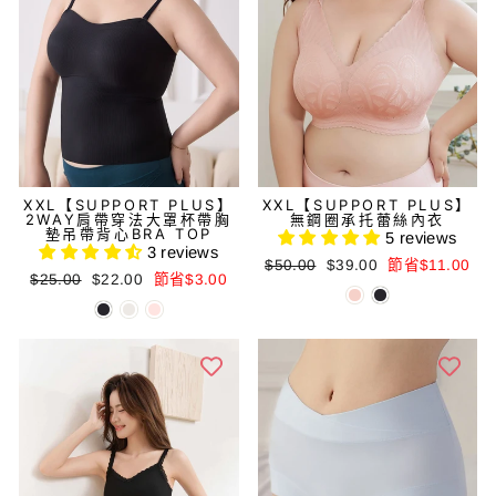
XXL【SUPPORT PLUS】
XXL【SUPPORT PLUS】
2WAY肩帶穿法大罩杯帶胸
無鋼圈承托蕾絲內衣
墊吊帶背心BRA TOP
5 reviews
3 reviews
正
減
$50.00
$39.00
節省$11.00
正
減
$25.00
$22.00
節省$3.00
常
價
常
價
價
價
價
價
格
格
格
格