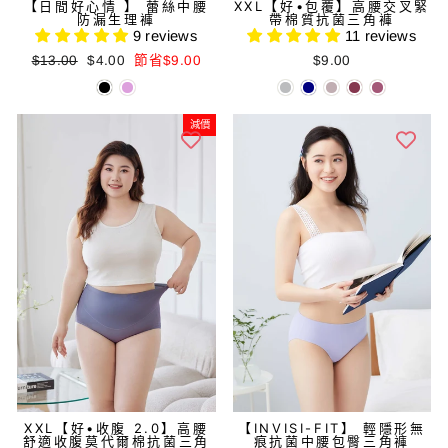
【日間好心情 】 蕾絲中腰
XXL【好•包覆】高腰交叉緊
防漏生理褲
帶棉質抗菌三角褲
9 reviews
11 reviews
正
減
$13.00
$4.00
節省$9.00
$9.00
常
價
價
價
格
格
減價
XXL【好•收腹 2.0】高腰
【INVISI-FIT】 輕隱形無
舒適收腹莫代爾棉抗菌三角
痕抗菌中腰包臀三角褲