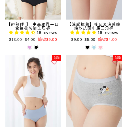
【超熟睡 】 中高腰微平口
【涼感抗菌】後交叉涼感纖
全包覆防漏生理褲
維紗抗菌中腰三角褲
16 reviews
16 reviews
正
減
正
減
$13.00
$4.00
節省$9.00
$9.00
$5.00
節省$4.00
常
價
常
價
價
價
價
價
格
格
格
格
減價
減價