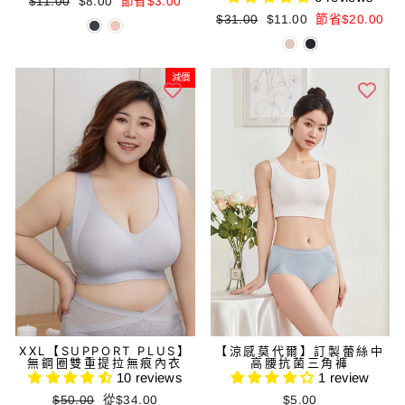
正
減
$11.00
$8.00
節省$3.00
正
減
常
價
$31.00
$11.00
節省$20.00
常
價
價
價
價
價
格
格
格
格
減價
XXL【SUPPORT PLUS】
【涼感莫代爾】訂製蕾絲中
無鋼圈雙重提拉無痕內衣
高腰抗菌三角褲
10 reviews
1 review
正
減
$50.00
從$34.00
$5.00