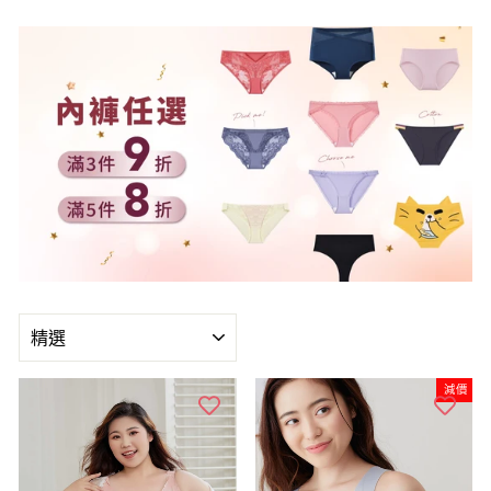
種
類
減價