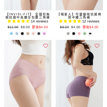
【INVISI-FIT】 全隱形無
【喵星人】可愛貓咪抗菌棉
痕抗菌中高腰全包覆三角褲
質中腰三角褲
14 reviews
12 reviews
正
減
正
減
$12.00
$8.00
節省$4.00
$8.00
$4.00
節省$4.00
常
價
常
價
價
價
價
價
格
格
格
格