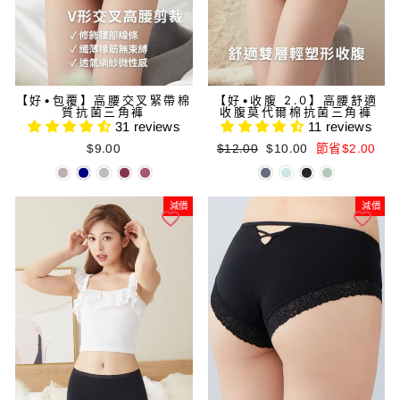
【好•包覆】高腰交叉緊帶棉
【好•收腹 2.0】高腰舒適
質抗菌三角褲
收腹莫代爾棉抗菌三角褲
31 reviews
11 reviews
正
減
$9.00
$12.00
$10.00
節省$2.00
常
價
價
價
格
格
減價
減價