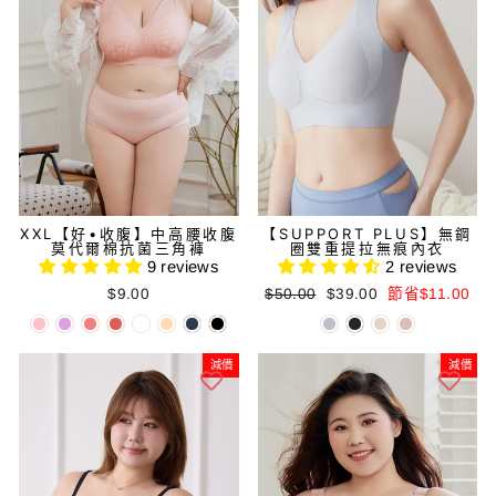
XXL【好•收腹】中高腰收腹
【SUPPORT PLUS】無鋼
莫代爾棉抗菌三角褲
圈雙重提拉無痕內衣
9 reviews
2 reviews
正
減
$9.00
$50.00
$39.00
節省$11.00
常
價
價
價
格
格
減價
減價