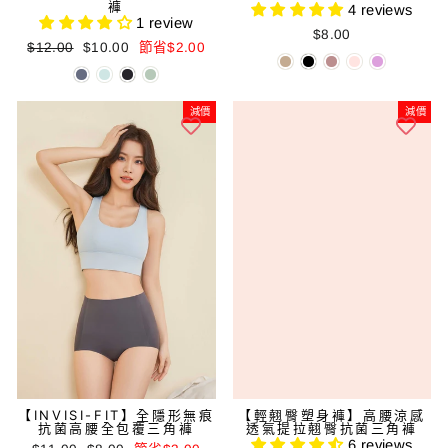
褲
4 reviews
1 review
$8.00
正
減
$12.00
$10.00
節省$2.00
常
價
價
價
格
格
減價
減價
【輕翹臀塑身褲】高腰涼感
【INVISI-FIT】全隱形無痕
透氣提拉翹臀抗菌三角褲
抗菌高腰全包覆三角褲
6 reviews