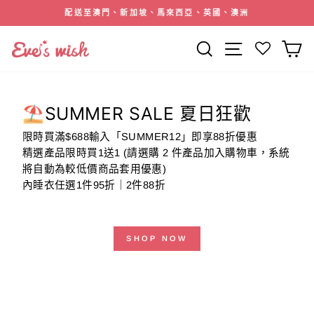
跳
配送至澳門、新加坡、馬來西亞、英國、澳洲
到
暫
內
停
搜索
網站導航
容
幻
燈
片
⛱️SUMMER SALE 夏日狂歡
限時買滿$688輸入「SUMMER12」即享88折優惠
精選產品限時買1送1 (請選購 2 件產品加入購物車，系統
將自動為較低價商品套用優惠)
內睡衣任選1件95折｜2件88折
SHOP NOW