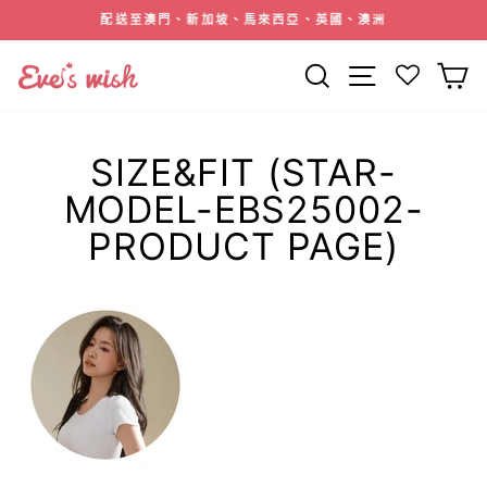
跳
配送至澳門、新加坡、馬來西亞、英國、澳洲
到
暫
內
停
搜索
網站導航
容
幻
燈
片
SIZE&FIT (STAR-
MODEL-EBS25002-
PRODUCT PAGE)