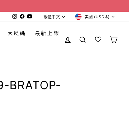
貨
語
Instagram
Facebook
YouTube
美國 (USD $)
繁體中文
幣
言
大尺碼
最新上架
登錄
搜索
購
9-BRATOP-