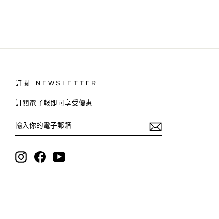
訂閱 NEWSLETTER
訂閱電子報即可享受優惠
輸
訂
入
閱
你
的
電
Instagram
Facebook
YouTube
子
郵
箱