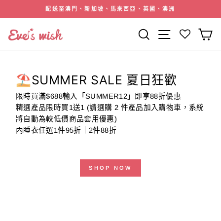
跳
配送至澳門、新加坡、馬來西亞、英國、澳洲
到
暫
內
停
搜索
網站導航
容
幻
燈
片
⛱️SUMMER SALE 夏日狂歡
限時買滿$688輸入「SUMMER12」即享88折優惠
精選產品限時買1送1 (請選購 2 件產品加入購物車，系統
將自動為較低價商品套用優惠)
內睡衣任選1件95折｜2件88折
SHOP NOW