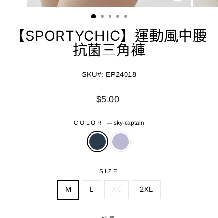
關
閉
(ESC)
【SPORTYCHIC】運動風中腰
抗菌三角褲
SKU#: EP24018
正
$5.00
常
價
COLOR
—
sky-captain
格
SIZE
M
L
XL
2XL