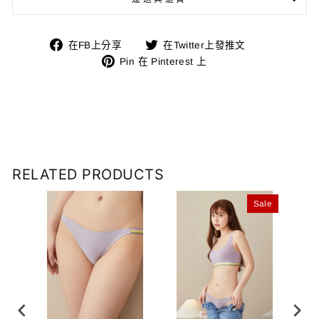
在
在
在FB上分享
在Twitter上發推文
FB
Pin
Twitter
Pin 在 Pinterest 上
上
在
上
分
Pinterest
發
享
上
推
文
RELATED PRODUCTS
ale
Sale