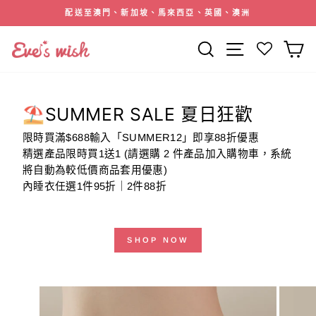
跳
配送至澳門、新加坡、馬來西亞、英國、澳洲
到
暫
內
停
搜索
網站導航
容
幻
燈
片
⛱️SUMMER SALE 夏日狂歡
限時買滿$688輸入「SUMMER12」即享88折優惠
精選產品限時買1送1 (請選購 2 件產品加入購物車，系統
將自動為較低價商品套用優惠)
內睡衣任選1件95折｜2件88折
SHOP NOW