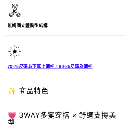
無鋼圈立體胸型結構
70-75尺碼為下厚上薄杯，80-85尺碼為薄杯
✨ 商品特色
💗 3WAY多變穿搭 × 舒適支撐美
型