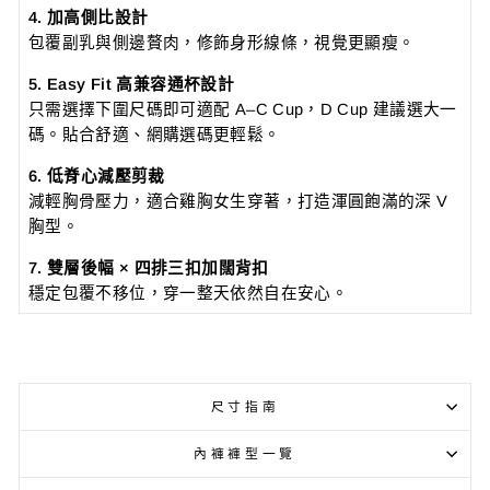
4. 加高側比設計
包覆副乳與側邊贅肉，修飾身形線條，視覺更顯瘦。
5. Easy Fit 高兼容通杯設計
只需選擇下圍尺碼即可適配 A–C Cup，D Cup 建議選大一
碼。貼合舒適、網購選碼更輕鬆。
6. 低脊心減壓剪裁
減輕胸骨壓力，適合雞胸女生穿著，打造渾圓飽滿的深 V
胸型。
7. 雙層後幅 × 四排三扣加闊背扣
穩定包覆不移位，穿一整天依然自在安心。
尺寸指南
內褲褲型一覽