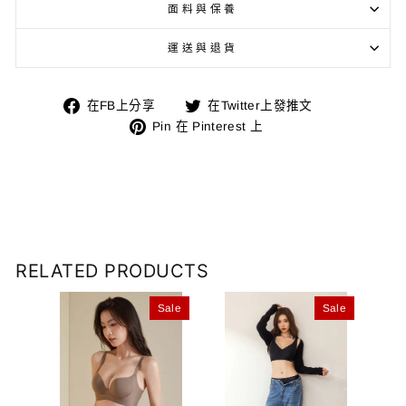
面料與保養
運送與退貨
在
在
在FB上分享
在Twitter上發推文
FB
Pin
Twitter
Pin 在 Pinterest 上
上
在
上
分
Pinterest
發
享
上
推
文
RELATED PRODUCTS
ale
Sale
Sale