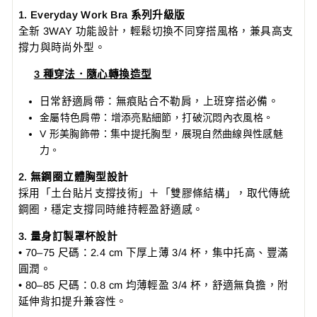
1. Everyday Work Bra 系列升級版
全新 3WAY 功能設計，輕鬆切換不同穿搭風格，兼具高支
撐力與時尚外型。
3 種穿法．隨心轉換造型
日常舒適肩帶：無痕貼合不勒肩，上班穿搭必備。
金屬特色肩帶：增添亮點細節，打破沉悶內衣風格。
V 形美胸飾帶：集中提托胸型，展現自然曲線與性感魅
力。
2. 無鋼圈立體胸型設計
採用「土台貼片支撐技術」＋「雙膠條結構」，取代傳統
鋼圈，穩定支撐同時維持輕盈舒適感。
3. 量身訂製罩杯設計
• 70–75 尺碼：2.4 cm 下厚上薄 3/4 杯，集中托高、豐滿
圓潤。
• 80–85 尺碼：0.8 cm 均薄輕盈 3/4 杯，舒適無負擔，附
延伸背扣提升兼容性。