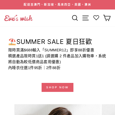
跳
註冊會員即送2000積分(價值HK＄20)
到
暫
內
停
搜索
網站導航
容
幻
燈
片
⛱️SUMMER SALE 夏日狂歡
限時買滿$688輸入「SUMMER12」即享88折優惠
精選產品限時買1送1 (請選購 2 件產品加入購物車，系統
將自動為較低價商品套用優惠)
內睡衣任選1件95折｜2件88折
SHOP NOW