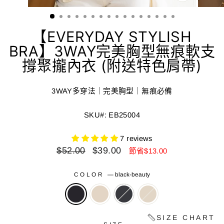
關
閉
(ESC)
【EVERYDAY STYLISH
BRA】3WAY完美胸型無痕軟支
撐聚攏內衣 (附送特色肩帶)
3WAY多穿法｜完美胸型｜無痕必備
SKU#: EB25004
7 reviews
正
減
$52.00
$39.00
節省$13.00
常
價
價
價
COLOR
—
black-beauty
格
格
SIZE CHART