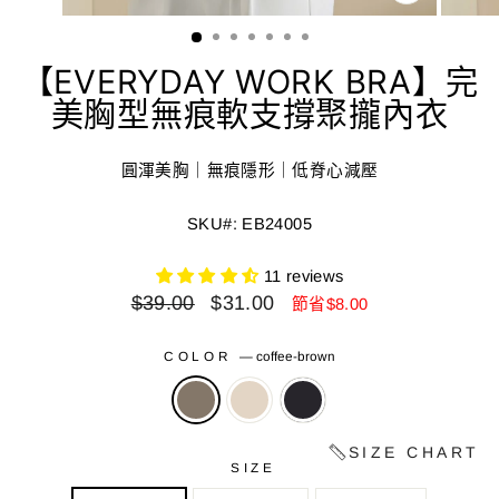
關
閉
(ESC)
【EVERYDAY WORK BRA】完
美胸型無痕軟支撐聚攏內衣
圓渾美胸｜無痕隱形｜低脊心減壓
SKU#: EB24005
11 reviews
正
減
$39.00
$31.00
節省$8.00
常
價
價
價
COLOR
—
coffee-brown
格
格
SIZE CHART
SIZE