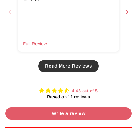
Full Review
Ful
Read More Reviews
4.45 out of 5
Based on 11 reviews
Write a review