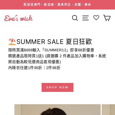
跳
西亞、英國、澳洲
註冊會員即送2000積分(價值H
到
暫
內
停
搜索
網站導航
容
幻
燈
片
⛱️SUMMER SALE 夏日狂歡
限時買滿$688輸入「SUMMER12」即享88折優惠
精選產品限時買1送1 (請選購 2 件產品加入購物車，系統
將自動為較低價商品套用優惠)
內睡衣任選1件95折｜2件88折
SHOP NOW