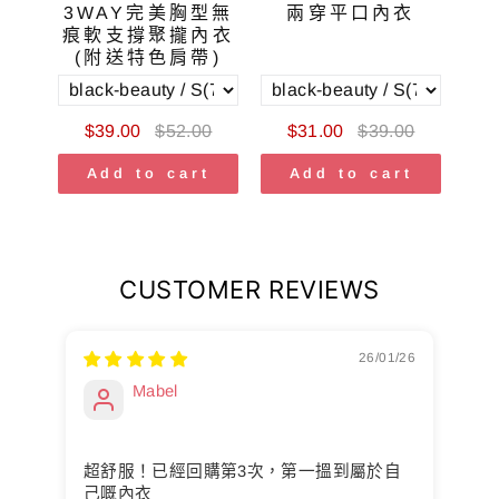
3WAY完美胸型無
兩穿平口內衣
痕軟支撐聚攏內衣
(附送特色肩帶)
0
$39.00
$52.00
$31.00
$39.00
t
Add to cart
Add to cart
CUSTOMER REVIEWS
26/01/26
Mabel
兩
超舒服！已經回購第3次，第一搵到屬於自
可
己嘅內衣
少