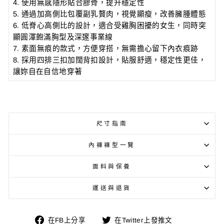
4. 使用無感隱形貼合膠骨，提升穩定性
5. 通過加高側比包覆副乳贅肉，視覺顯瘦，改善臃腫體態
6. 低脊心高側比的設計，適合受雞胸困擾的女生，同時突
顯圓渾飽滿胸型及深邃事業線
7. 素面無痕的款式，方便穿搭，無需擔心留下內衣痕跡
8. 採用四排三扣加闊背扣設計，貼服舒適，穩定性更佳，
讓妳自在自信地穿著
尺寸指南
內褲褲型一覽
面料與保養
運送與退貨
在
在
在FB上分享
在Twitter上發推文