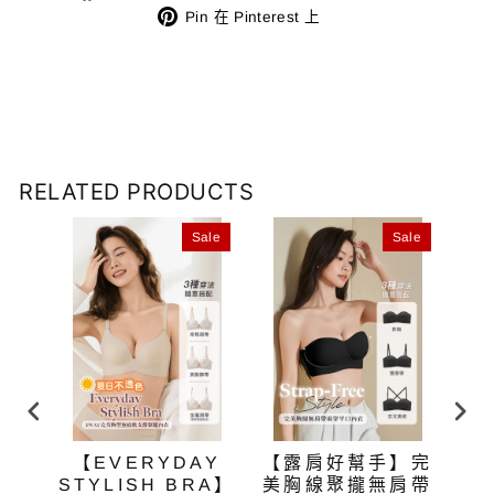
FB
Pin
Twitter
Pin 在 Pinterest 上
上
在
上
分
Pinterest
發
享
上
推
文
RELATED PRODUCTS
ale
Sale
Sale
肩帶
【EVERYDAY
【露肩好幫手】完
【
 (短
STYLISH BRA】
美胸線聚攏無肩帶
腰