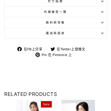
尺寸指南
內褲褲型一覽
面料與保養
運送與退貨
在
在
在FB上分享
在Twitter上發推文
FB
Pin
Twitter
Pin 在 Pinterest 上
上
在
上
分
Pinterest
發
享
上
推
文
RELATED PRODUCTS
ale
Sale