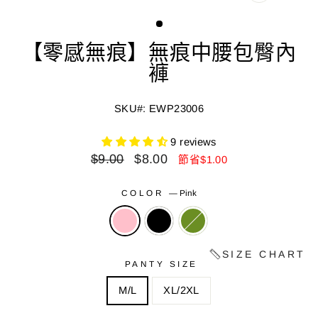
關
閉
(ESC)
【零感無痕】無痕中腰包臀內
褲
SKU#: EWP23006
9 reviews
正
減
$9.00
$8.00
節省$1.00
常
價
價
價
COLOR
—
Pink
格
格
SIZE CHART
PANTY SIZE
M/L
XL/2XL