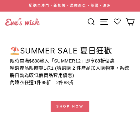
跳
配送至澳門、新加坡、馬來西亞、英國、澳洲
到
暫
內
停
搜索
網站導航
容
幻
燈
片
⛱️SUMMER SALE 夏日狂歡
限時買滿$688輸入「SUMMER12」即享88折優惠
精選產品限時買1送1 (請選購 2 件產品加入購物車，系統
將自動為較低價商品套用優惠)
內睡衣任選1件95折｜2件88折
SHOP NOW