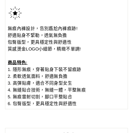
無痕內褲設計，告別尷尬內褲痕跡!
舒適貼身不緊勒，透氣無負擔
包臀版型，更具穩定性與舒適性
質感燙金LOGO小細節，精緻不單調!
商品特色:
1. 隱形無痕，穿著貼身下裝不留痕跡
2. 柔軟透氣面料，舒適無負擔
3. 高彈
貼膚
，適合不同身型女生
4. 無縫貼合技術，無縫一體，平整無痕
5. 無痕雷射切割，腳口平整貼合
6. 包臀版型，更具穩定性與舒適性